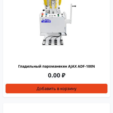
Глaдильный пароманeкeн АJАХ ADF-100N
0.00
₽
Добавить в корзину