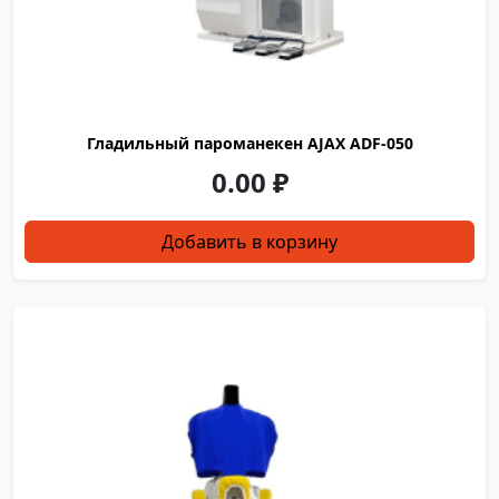
Глaдильный пароманeкeн АJАХ ADF-050
0.00
₽
Добавить в корзину
890
730
2145