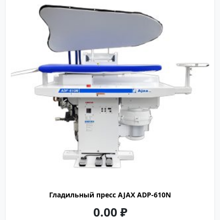
1710
1195
1590
Глaдильный пресс AJAХ АDР-610N
0.00
₽