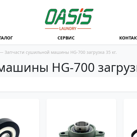
ТАЛОГ
СЕРВИС
КОНТА
— Запчасти сушильной машины HG-700 загрузка 35 кг.
ашины HG-700 загрузк
TW1037
H