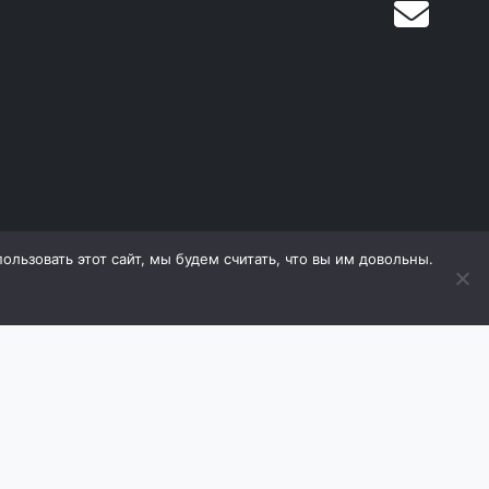
льзовать этот сайт, мы будем считать, что вы им довольны.
дящиеся на сайте, охраняются в соответствии с
е материалов (в том числе фотографий) с сайта
оизводитель оставляет за собой право в любой
 ухудшающие его свойств. Продавец оставляет за
ь товаров.