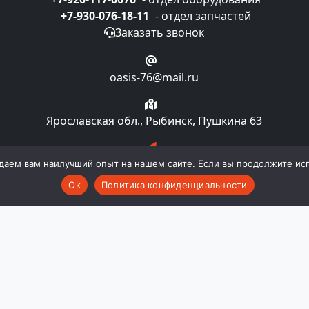
+7-930-076-18-11
- отдел запчастей
Заказать звонок
oasis-76@mail.ru
Ярославская обл., Рыбинск, Пушкина 63
Подписка на рассылку
даем вам наилучший опыт на нашем сайте. Если вы продолжите испо
Ok
Политика конфиденциальности
компании "Oasislaundry". Все права и материалы, нахо
 авторском праве и смежных правах. Любое использовани
ии "Oasislaundry". Публичной офертой не является. Пр
комплектацию и технические характеристики изделия не
во в любой момент и без уведомления менять стоимост