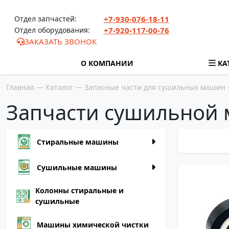
Перейти к содержимому
Отдел запчастей:
+7-930-076-18-11
Отдел оборудования:
+7-920-117-00-76
ЗАКАЗАТЬ ЗВОНОК
О КОМПАНИИ
КА
Главная
—
Каталог
—
Запасные части для сушильных машин
Запчасти сушильной м
Стиральные машины
Сушильные машины
Колонны стиральные и
TW0838
сушильные
Машины химической чистки