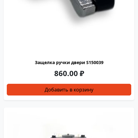
Защелка ручки двери S150039
860.00
₽
Добавить в корзину
GQ0060
Depend-O-Drain