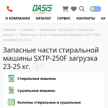
Перейти к содержимому
О КОМПАНИИ
КАТАЛОГ
СЕРВИС
КОНТАКТЫ
НА
Главная
—
Каталог
—
Запасные части для стиральных
машин
— Запасные части стиральной машины SXTP-250F
загрузка 23-25 кг.
Запасные части стиральной
машины SXTP-250F загрузка
23-25 кг.
47
Стиральные машины
Сушильные машины
Колонны стиральные и сушильные