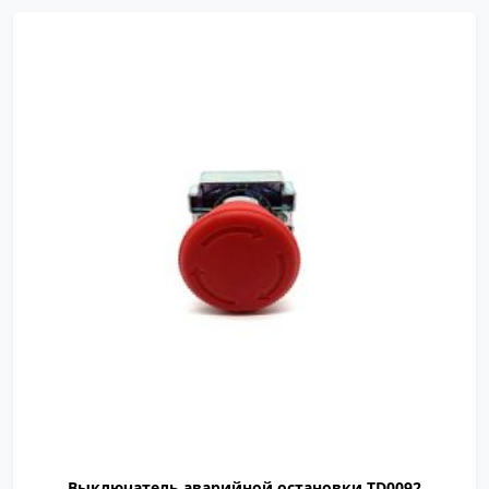
TD0092
Выключатель аварийной остановки TD0092