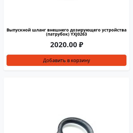
Выпускной шланг внешнего дозирующего устройства
(патрубок) YXJ0263
2020.00
₽
Добавить в корзину
ZLMY0069
S150037
S150039
S150041