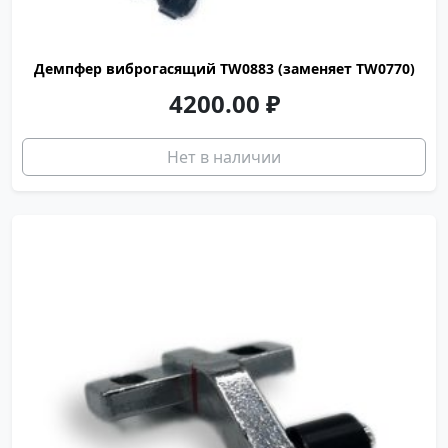
Демпфер виброгасящий TW0883 (заменяет TW0770)
4200.00
₽
Нет в наличии
S150039