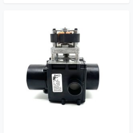
GQ0032
Depend-O-Drain