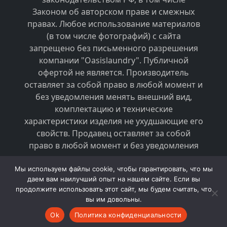
Законом об авторском праве и смежных
правах. Любое использование материалов
(в том числе фотографий) с сайта
запрещено без письменного разрешения
компании "Oasislaundry". Публичной
офертой не является. Производитель
оставляет за собой право в любой момент и
без уведомления менять внешний вид,
комплектацию и технические
характеристики изделия не ухудшающие его
свойств. Продавец оставляет за собой
право в любой момент и без уведомления
менять стоимость товаров.
Мы используем файлы cookie, чтобы гарантировать, что мы
даем вам наилучший опыт на нашем сайте. Если вы
2026 © Оборудование для прачечных и
продолжите использовать этот сайт, мы будем считать, что
химчисток - «Oasislaundry»
вы им довольны.
Ok
Политика конфиденциальности