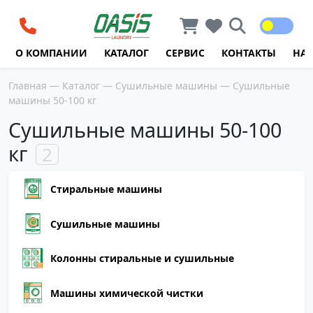
Перейти к содержимому
О КОМПАНИИ
КАТАЛОГ
СЕРВИС
КОНТАКТЫ
НА
Главная
—
Каталог
—
Сушильные машины
— Сушильные
машины 50-100 кг
Сушильные машины 50-100
кг
2
Стиральные машины
Сушильные машины
Колонны стиральные и сушильные
Машины химической чистки