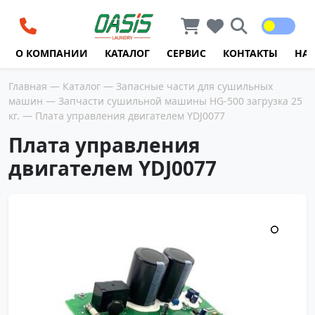
Перейти к содержимому
О КОМПАНИИ
КАТАЛОГ
СЕРВИС
КОНТАКТЫ
НА
Главная
—
Каталог
—
Запасные части для сушильных
машин
—
Запчасти сушильной машины HG-500 загрузка 25
кг.
— Плата управления двигателем YDJ0077
Плата управления
двигателем YDJ0077