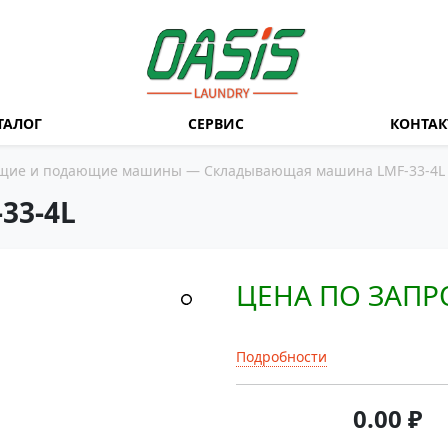
ТАЛОГ
СЕРВИС
КОНТА
щие и подающие машины
— Складывающая машина LMF-33-4L
33-4L
ЦЕНА ПО ЗАПР
Подробности
0.00
₽