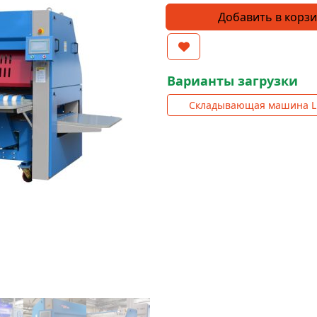
Количество
Добавить в корз
товара
Складывающая
машина
LMF-
Варианты загрузки
33-
Складывающая машина L
4L