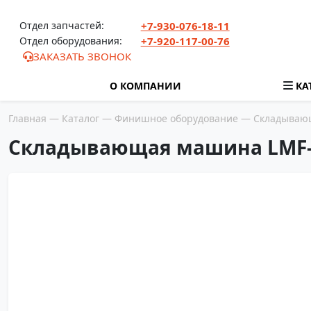
Перейти к содержимому
Отдел запчастей:
+7-930-076-18-11
Отдел оборудования:
+7-920-117-00-76
ЗАКАЗАТЬ ЗВОНОК
О КОМПАНИИ
КА
Главная
—
Каталог
—
Финишное оборудование
—
Складываю
Складывающая машина LMF-