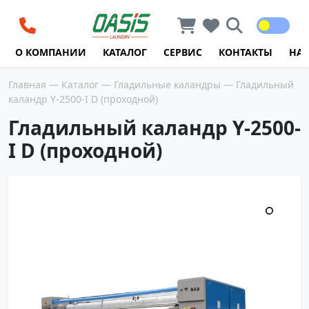
Перейти к содержимому
О КОМПАНИИ
КАТАЛОГ
СЕРВИС
КОНТАКТЫ
НА
Главная
—
Каталог
—
Гладильные каландры
— Гладильный
каландр Y-2500-I D (проходной)
Гладильный каландр Y-2500-
I D (проходной)