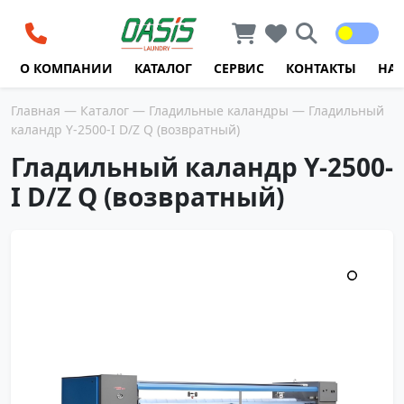
Перейти к содержимому
О КОМПАНИИ
КАТАЛОГ
СЕРВИС
КОНТАКТЫ
НА
Главная
—
Каталог
—
Гладильные каландры
— Гладильный
каландр Y-2500-I D/Z Q (возвратный)
Гладильный каландр Y-2500-
I D/Z Q (возвратный)