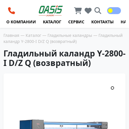
Перейти к содержимому
О КОМПАНИИ
КАТАЛОГ
СЕРВИС
КОНТАКТЫ
НА
Главная
—
Каталог
—
Гладильные каландры
— Гладильный
каландр Y-2800-I D/Z Q (возвратный)
Гладильный каландр Y-2800-
I D/Z Q (возвратный)