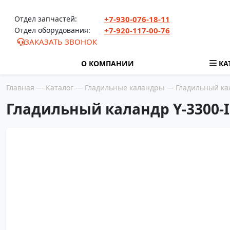
Перейти к содержимому
Отдел запчастей:
+7-930-076-18-11
Отдел оборудования:
+7-920-117-00-76
ЗАКАЗАТЬ ЗВОНОК
О КОМПАНИИ
КА
Главная
—
Каталог
—
Гладильные каландры
— Гладильный кал
Гладильный каландр Y-3300-I