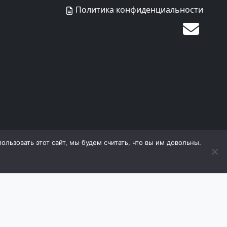
Политика конфиденциальности
льзовать этот сайт, мы будем считать, что вы им довольны.
дящиеся на сайте, охраняются в соответствии с
е материалов (в том числе фотографий) с сайта
оизводитель оставляет за собой право в любой
 ухудшающие его свойств. Продавец оставляет за