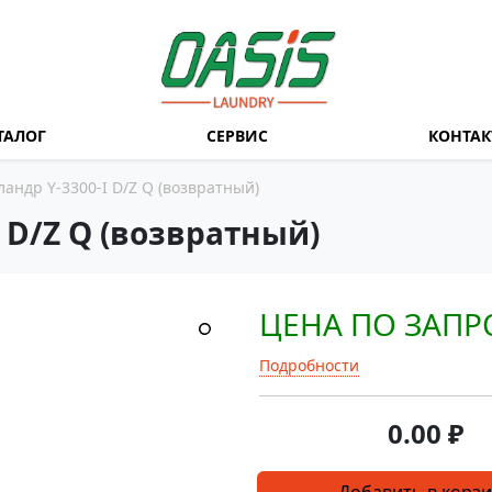
ТАЛОГ
СЕРВИС
КОНТА
андр Y-3300-I D/Z Q (возвратный)
 D/Z Q (возвратный)
ЦЕНА ПО ЗАПР
Подробности
0.00
₽
Количество