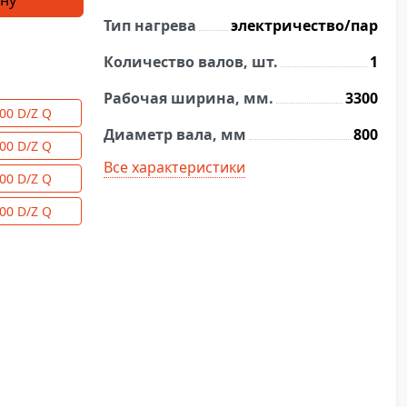
ину
Тип нагрева
электричество/пар
Количество валов, шт.
1
Рабочая ширина, мм.
3300
00 D/Z Q
Диаметр вала, мм
800
00 D/Z Q
Все характеристики
00 D/Z Q
00 D/Z Q