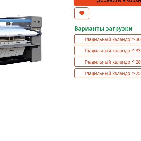
Добавить в корз
товара
Гладильный
каландр
Y-
Варианты загрузки
3300-
Гладильный каландр Y-30
I
D/Z
Гладильный каландр Y-33
Q
Гладильный каландр Y-28
(возвратный)
Гладильный каландр Y-25