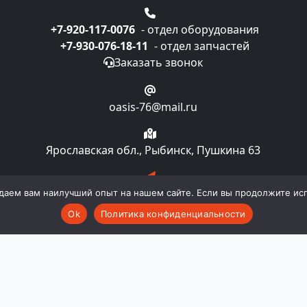
+7-920-117-0076
- отдел оборудования
+7-930-076-18-11
- отдел запчастей
Заказать звонок
oasis-76@mail.ru
Ярославская обл., Рыбинск, Пушкина 63
Подписка на рассылку
даем вам наилучший опыт на нашем сайте. Если вы продолжите испо
Ok
Политика конфиденциальности
компании "Oasislaundry". Все права и материалы, нахо
 авторском праве и смежных правах. Любое использовани
ии "Oasislaundry". Публичной офертой не является. Пр
комплектацию и технические характеристики изделия не