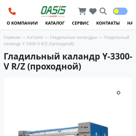
Перейти к содержимому
О КОМПАНИИ
КАТАЛОГ
СЕРВИС
КОНТАКТЫ
НА
Главная
—
Каталог
—
Гладильные каландры
— Гладильный
каландр Y-3300-V R/Z (проходной)
Гладильный каландр Y-3300-
V R/Z (проходной)