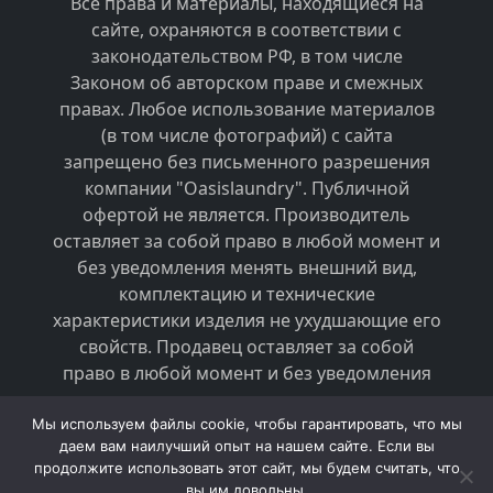
Все права и материалы, находящиеся на
сайте, охраняются в соответствии с
законодательством РФ, в том числе
Законом об авторском праве и смежных
правах. Любое использование материалов
(в том числе фотографий) с сайта
запрещено без письменного разрешения
компании "Oasislaundry". Публичной
офертой не является. Производитель
оставляет за собой право в любой момент и
без уведомления менять внешний вид,
комплектацию и технические
характеристики изделия не ухудшающие его
свойств. Продавец оставляет за собой
право в любой момент и без уведомления
менять стоимость товаров.
Мы используем файлы cookie, чтобы гарантировать, что мы
даем вам наилучший опыт на нашем сайте. Если вы
2026 © Оборудование для прачечных и
продолжите использовать этот сайт, мы будем считать, что
химчисток - «Oasislaundry»
вы им довольны.