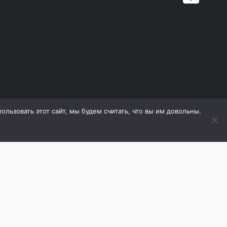
льзовать этот сайт, мы будем считать, что вы им довольны.
дящиеся на сайте, охраняются в соответствии с
е материалов (в том числе фотографий) с сайта
оизводитель оставляет за собой право в любой
 ухудшающие его свойств. Продавец оставляет за
ь товаров.