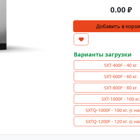
0.00
₽
Количество
Добавить в корз
товара
Подрессоренная
стиральная
машина
Варианты загрузки
SXT-
SXT-400F - 40 кг.
1200F
загрузка
SXT-600F - 60 кг.
120
SXT-800F - 80 кг.
кг.
SXT-1000F - 100 кг
SXTQ-1000F - 100 кг. (с н
SXTQ-1200F - 120 кг. (с н