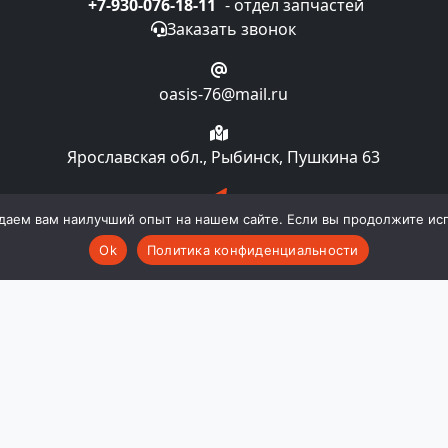
+7-930-076-18-11
- отдел запчастей
Заказать звонок
oasis-76@mail.ru
Ярославская обл., Рыбинск, Пушкина 63
Подписка на рассылку
даем вам наилучший опыт на нашем сайте. Если вы продолжите испо
Ok
Политика конфиденциальности
компании "Oasislaundry". Все права и материалы, нахо
 авторском праве и смежных правах. Любое использовани
ии "Oasislaundry". Публичной офертой не является. Пр
комплектацию и технические характеристики изделия не
во в любой момент и без уведомления менять стоимост