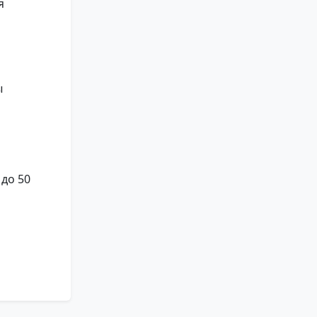
я
ы
до 50