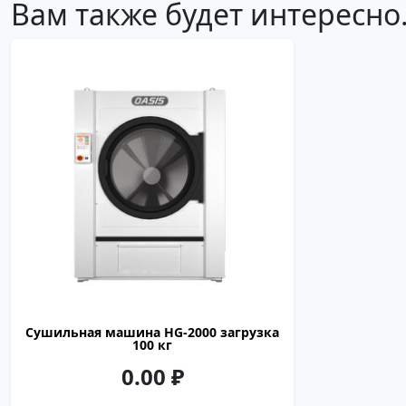
Вам также будет интересн
OASIS
100
электричество, газ, пар
1647
1880
2436
Сушильная машина HG-2000 загрузка
100 кг
0.00
₽