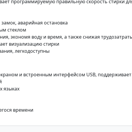
ает программируемую правильную скорость стирки дл
 замок, аварийная остановка
ым стеклом
ия, экономя воду и время, а также снижая трудозатрат
ает визуализацию стирки
ания, легкодоступны
краном и встроенным интерфейсом USB, поддерживает 
й
х языках
егося времени