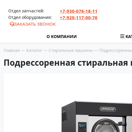
Перейти к содержимому
Отдел запчастей:
+7-930-076-18-11
Отдел оборудования:
+7-920-117-00-76
ЗАКАЗАТЬ ЗВОНОК
О КОМПАНИИ
КА
Главная
—
Каталог
—
Стиральные машины
—
Подрессоренны
Подрессоренная стиральная м