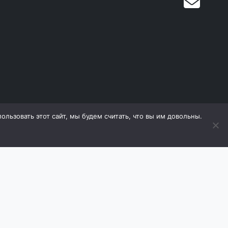
льзовать этот сайт, мы будем считать, что вы им довольны.
дящиеся на сайте, охраняются в соответствии с
е материалов (в том числе фотографий) с сайта
оизводитель оставляет за собой право в любой
 ухудшающие его свойств. Продавец оставляет за
ь товаров.