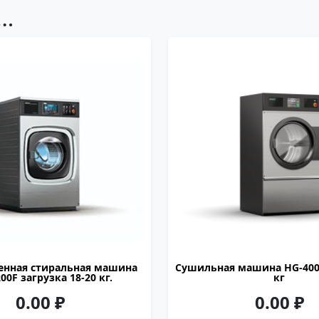
о…
OASIS
18-20 кг
подрессоренная
газ, пар, электричество
900
1016
1307
пар, электричество
енная стиральная машина
Сушильная машина HG-400 
00F загрузка 18-20 кг.
кг
0.00
₽
0.00
₽