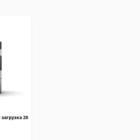
OASIS
20
840
1047
1650
загрузка 20