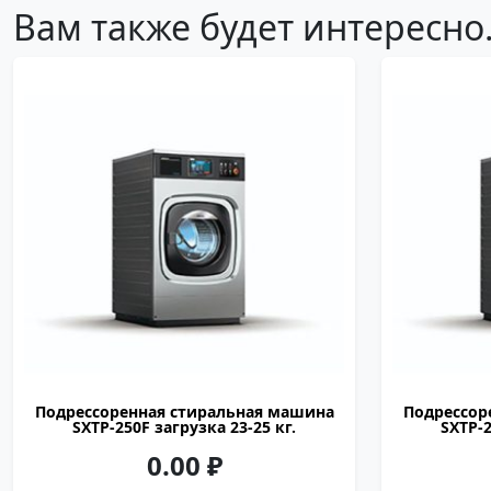
Вам также будет интересн
OASIS
23-25
подрессоренная
1012
1082
1425
пар, электричество
Подрессоренная стиральная машина
Подрессор
SXTP-250F загрузка 23-25 кг.
SXTP-2
0.00
₽