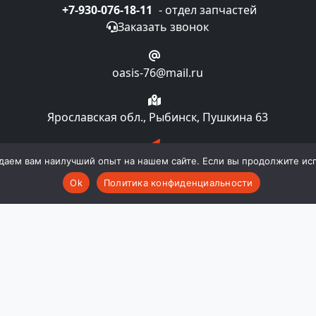
+7-930-076-18-11
- отдел запчастей
Заказать звонок
oasis-76@mail.ru
Ярославская обл., Рыбинск, Пушкина 63
Подписка на рассылку
даем вам наилучший опыт на нашем сайте. Если вы продолжите испо
Ok
Политика конфиденциальности
компании "Oasislaundry". Все права и материалы, нахо
 авторском праве и смежных правах. Любое использовани
ии "Oasislaundry". Публичной офертой не является. Пр
комплектацию и технические характеристики изделия не
во в любой момент и без уведомления менять стоимост