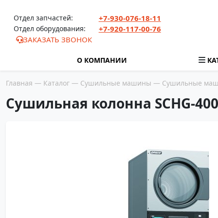
Перейти к содержимому
Отдел запчастей:
+7-930-076-18-11
Отдел оборудования:
+7-920-117-00-76
ЗАКАЗАТЬ ЗВОНОК
О КОМПАНИИ
КА
Главная
—
Каталог
—
Сушильные машины
—
Сушильные маши
Сушильная колонна SCHG-400 