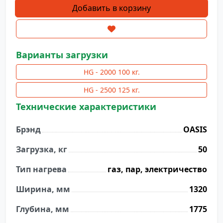
Количество
Добавить в корзину
товара
Сушильная
машина
HG-
Варианты загрузки
1000
HG - 2000 100 кг.
загрузка
50
HG - 2500 125 кг.
кг
Технические характеристики
Брэнд
OASIS
Загрузка, кг
50
Тип нагрева
газ, пар, электричество
Ширина, мм
1320
Глубина, мм
1775