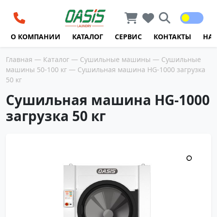
Перейти к содержимому
О КОМПАНИИ
КАТАЛОГ
СЕРВИС
КОНТАКТЫ
НА
Главная
—
Каталог
—
Сушильные машины
—
Сушильные
машины 50-100 кг
— Сушильная машина HG-1000 загрузка
50 кг
Сушильная машина HG-1000
загрузка 50 кг