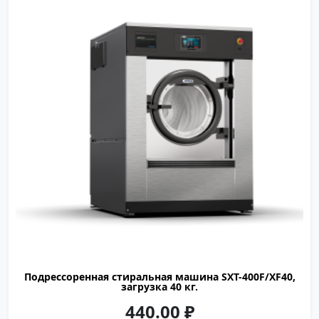
OASIS
40
подрессоренная
1180
1399
1520
пар, электричество
Подрессоренная стиральная машина SXT-400F/XF40,
загрузка 40 кг.
440.00
₽