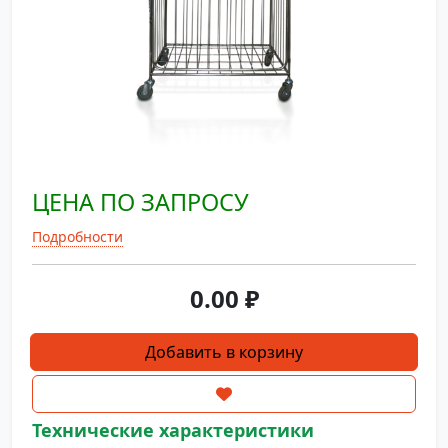
ЦЕНА ПО ЗАПРОСУ
Подробности
0.00
₽
Количество
Добавить в корзину
товара
Сетчатая
тележка
Технические характеристики
с