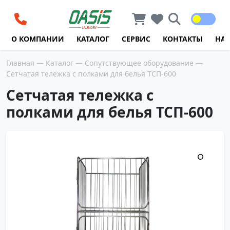
Перейти к содержимому
О КОМПАНИИ
КАТАЛОГ
СЕРВИС
КОНТАКТЫ
НА
Главная
—
Каталог
—
Сопутствующее оборудование
—
Сетчатая тележка с полками для белья ТСП-600
Сетчатая тележка с
полками для белья ТСП-600