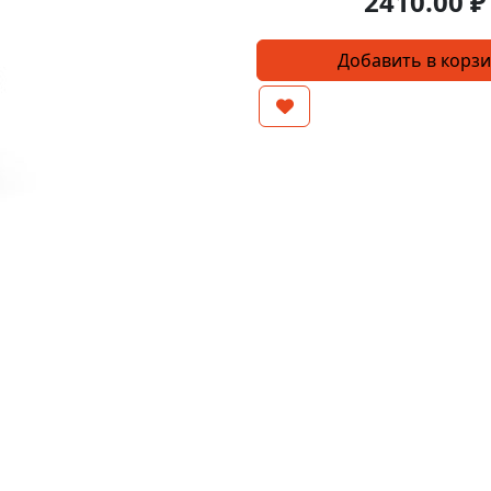
2410.00
₽
Количество
Добавить в корз
товара
Электромагнитный
клапан
GQ0053