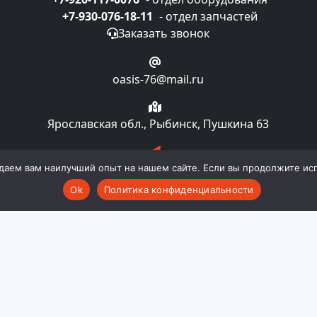
+7-930-076-18-11
- отдел запчастей
Заказать звонок
oasis-76@mail.ru
Ярославская обл., Рыбинск, Пушкина 63
Подписка на рассылку
даем вам наилучший опыт на нашем сайте. Если вы продолжите испо
Ok
Политика конфиденциальности
компании "Oasislaundry". Все права и материалы, нахо
 авторском праве и смежных правах. Любое использовани
ии "Oasislaundry". Публичной офертой не является. Пр
комплектацию и технические характеристики изделия не
во в любой момент и без уведомления менять стоимост