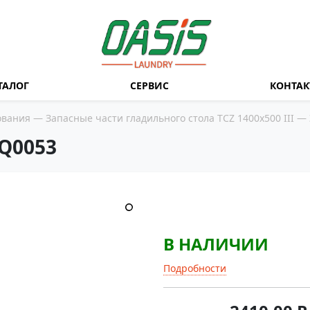
ТАЛОГ
СЕРВИС
КОНТА
ования
—
Запасные части гладильного стола TCZ 1400х500 III
— 
Q0053
В НАЛИЧИИ
Подробности