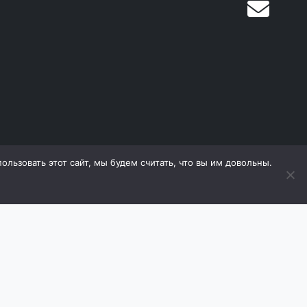
льзовать этот сайт, мы будем считать, что вы им довольны.
дящиеся на сайте, охраняются в соответствии с
е материалов (в том числе фотографий) с сайта
оизводитель оставляет за собой право в любой
 ухудшающие его свойств. Продавец оставляет за
ь товаров.