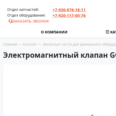
Перейти к содержимому
Отдел запчастей:
+7-930-076-18-11
Отдел оборудования:
+7-920-117-00-76
ЗАКАЗАТЬ ЗВОНОК
О КОМПАНИИ
КА
Главная
—
Каталог
—
Запасные части для финишного оборуд
Электромагнитный клапан G