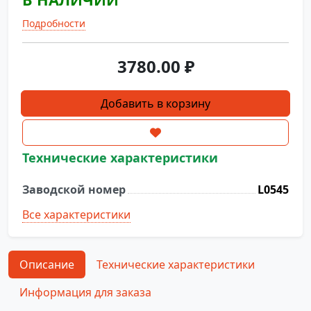
Подробности
3780.00
₽
Количество
Добавить в корзину
товара
Ткань
на
Технические характеристики
гладильный
стол
Заводской номер
L0545
большая
с
Все характеристики
губкой
L0545
Описание
Технические характеристики
Информация для заказа