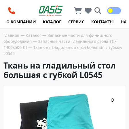
Перейти к содержимому
О КОМПАНИИ
КАТАЛОГ
СЕРВИС
КОНТАКТЫ
НА
Главная
—
Каталог
—
Запасные части для финишного
оборудования
—
Запасные части гладильного стола TCZ
1400х500 III
— Ткань на гладильный стол большая с губкой
L0545
Ткань на гладильный стол
большая с губкой L0545