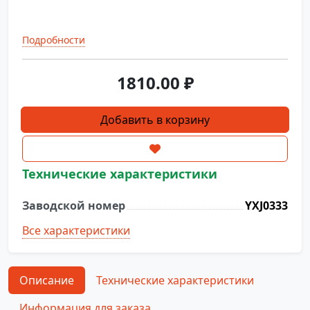
Подробности
1810.00
₽
Количество
Добавить в корзину
товара
Выпускной
шланг
Технические характеристики
(патрубок)
YXJ0333
Заводской номер
YXJ0333
Все характеристики
Описание
Технические характеристики
Информация для заказа