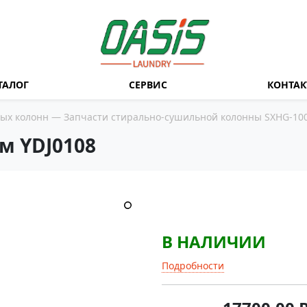
ТАЛОГ
СЕРВИС
КОНТА
ных колонн
—
Запчасти стирально-сушильной колонны SXHG-100F 
м YDJ0108
В НАЛИЧИИ
Подробности