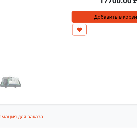
17700.00
Количество
Добавить в корз
товара
Плата
управления
двигателем
YDJ0108
мация для заказа