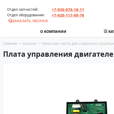
Перейти к содержимому
Отдел запчастей:
+7-930-076-18-11
Отдел оборудования:
+7-920-117-00-76
ЗАКАЗАТЬ ЗВОНОК
О КОМПАНИИ
КА
Главная
—
Каталог
—
Запасные части для стирально-сушиль
Плата управления двигателе