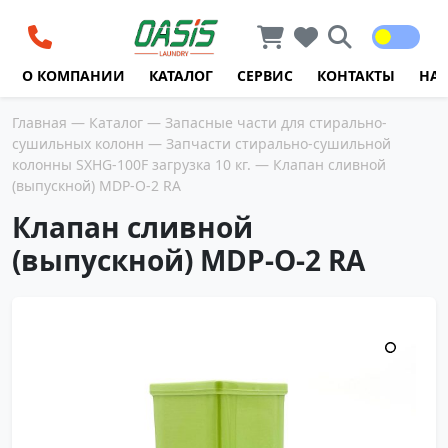
Перейти к содержимому
О КОМПАНИИ
КАТАЛОГ
СЕРВИС
КОНТАКТЫ
НА
Главная
—
Каталог
—
Запасные части для стирально-
сушильных колонн
—
Запчасти стирально-сушильной
колонны SXHG-100F загрузка 10 кг.
— Клапан сливной
(выпускной) MDP-O-2 RA
Клапан сливной
(выпускной) MDP-O-2 RA