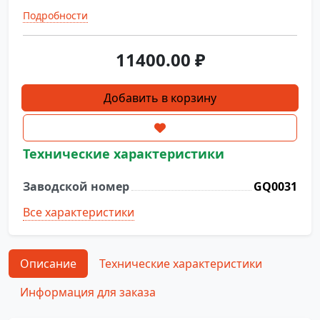
Подробности
11400.00
₽
Количество
Добавить в корзину
товара
Клапан
сливной
Технические характеристики
(выпускной)
MDP-
Заводской номер
GQ0031
O-
2
Все характеристики
RA
Описание
Технические характеристики
Информация для заказа