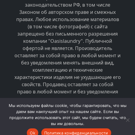
законодательством РФ, в том числе
Законом об авторском праве и смежных
правах. Любое использование материалов
(в том числе фотографий) с сайта
запрещено без письменного разрешения
компании "Oasislaundry". Публичной
офертой не является. Производитель
оставляет за собой право в любой момент и
без уведомления менять внешний вид,
комплектацию и технические
характеристики изделия не ухудшающие его
свойств. Продавец оставляет за собой
право в любой момент и без уведомления
менять стоимость товаров.
Мы используем файлы cookie, чтобы гарантировать, что мы
даем вам наилучший опыт на нашем сайте. Если вы
2026 © Оборудование для прачечных и
продолжите использовать этот сайт, мы будем считать, что
химчисток - «Oasislaundry»
вы им довольны.
Ok
Политика конфиденциальности