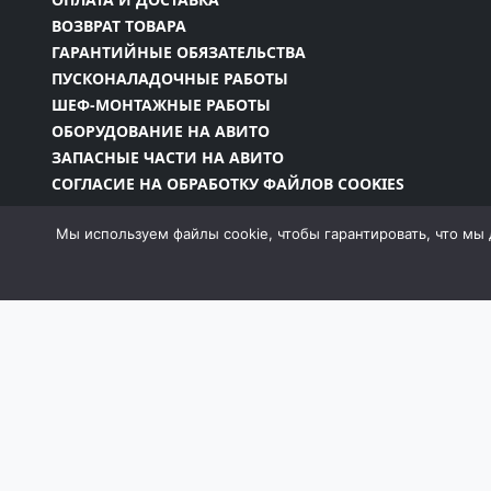
ВОЗВРАТ ТОВАРА
ГАРАНТИЙНЫЕ ОБЯЗАТЕЛЬСТВА
ПУСКОНАЛАДОЧНЫЕ РАБОТЫ
ШЕФ-МОНТАЖНЫЕ РАБОТЫ
ОБОРУДОВАНИЕ НА АВИТО
ЗАПАСНЫЕ ЧАСТИ НА АВИТО
СОГЛАСИЕ НА ОБРАБОТКУ ФАЙЛОВ COOKIES
Мы используем файлы cookie, чтобы гарантировать, что мы 
Информация на сайте является собственностью 
законодательством РФ, в том числе Законом об
запрещено без письменного разрешения компан
момент и без уведомления менять внешний вид, 
собой пра