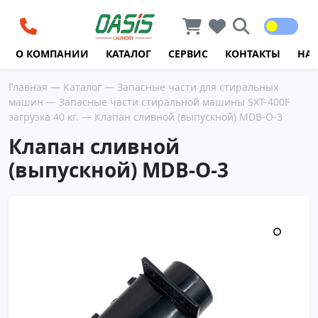
Перейти к содержимому
О КОМПАНИИ
КАТАЛОГ
СЕРВИС
КОНТАКТЫ
НА
Главная
—
Каталог
—
Запасные части для стиральных
машин
—
Запасные части стиральной машины SXT-400F
загрузка 40 кг.
— Клапан сливной (выпускной) MDB-O-3
Клапан сливной
(выпускной) MDB-O-3