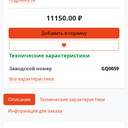
Подробности
11150.00
₽
Количество
Добавить в корзину
товара
Клапан
сливной
Технические характеристики
(выпускной)
MDB-
Заводской номер
GQ0059
O-
3
Все характеристики
Описание
Технические характеристики
Информация для заказа