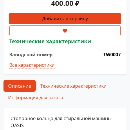
400.00
₽
Количество
Добавить в корзину
товара
Стопорное
кольцо
Технические характеристики
TW0007
Заводской номер
TW0007
Все характеристики
Описание
Технические характеристики
Информация для заказа
Стопорное кольцо для стиральной машины
OASIS