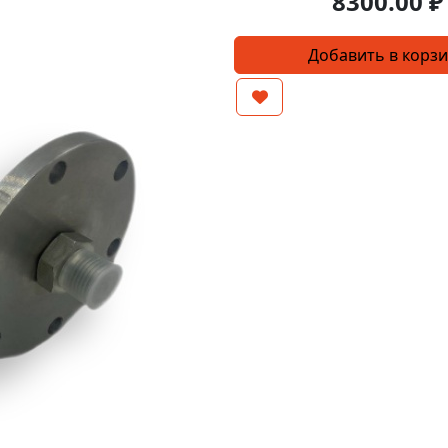
8300.00
₽
Количество
Добавить в корз
товара
Форсунка
паровая