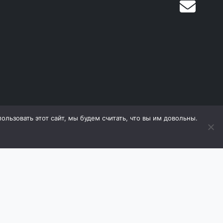
льзовать этот сайт, мы будем считать, что вы им довольны.
дящиеся на сайте, охраняются в соответствии с
е материалов (в том числе фотографий) с сайта
оизводитель оставляет за собой право в любой
 ухудшающие его свойств. Продавец оставляет за
ь товаров.