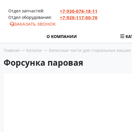
Перейти к содержимому
Отдел запчастей:
+7-930-076-18-11
Отдел оборудования:
+7-920-117-00-76
ЗАКАЗАТЬ ЗВОНОК
О КОМПАНИИ
КА
Главная
—
Каталог
—
Запасные части для стиральных машин
Форсунка паровая