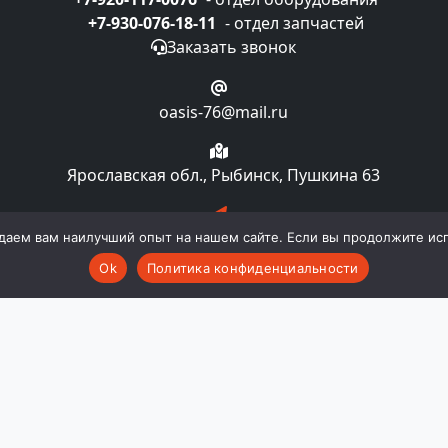
+7-930-076-18-11
- отдел запчастей
Заказать звонок
oasis-76@mail.ru
Ярославская обл., Рыбинск, Пушкина 63
Подписка на рассылку
даем вам наилучший опыт на нашем сайте. Если вы продолжите испо
Ok
Политика конфиденциальности
компании "Oasislaundry". Все права и материалы, нахо
 авторском праве и смежных правах. Любое использовани
ии "Oasislaundry". Публичной офертой не является. Пр
комплектацию и технические характеристики изделия не
во в любой момент и без уведомления менять стоимост