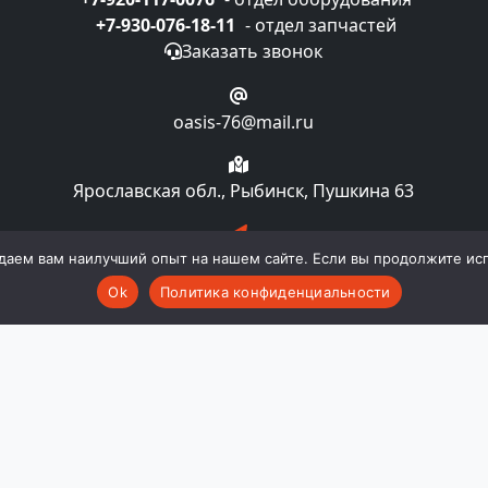
+7-930-076-18-11
- отдел запчастей
Заказать звонок
oasis-76@mail.ru
Ярославская обл., Рыбинск, Пушкина 63
Подписка на рассылку
даем вам наилучший опыт на нашем сайте. Если вы продолжите испо
Ok
Политика конфиденциальности
компании "Oasislaundry". Все права и материалы, нахо
 авторском праве и смежных правах. Любое использовани
ии "Oasislaundry". Публичной офертой не является. Пр
комплектацию и технические характеристики изделия не
во в любой момент и без уведомления менять стоимост