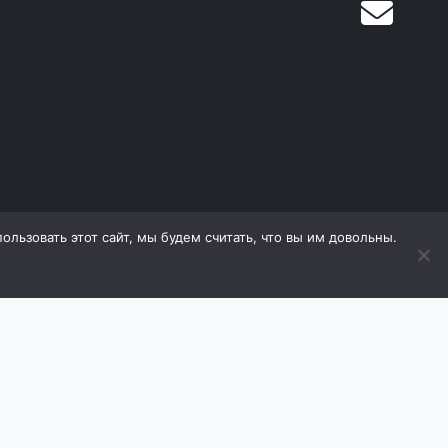
льзовать этот сайт, мы будем считать, что вы им довольны.
дящиеся на сайте, охраняются в соответствии с
е материалов (в том числе фотографий) с сайта
оизводитель оставляет за собой право в любой
 ухудшающие его свойств. Продавец оставляет за
ь товаров.