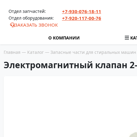
Перейти к содержимому
Отдел запчастей:
+7-930-076-18-11
Отдел оборудования:
+7-920-117-00-76
ЗАКАЗАТЬ ЗВОНОК
О КОМПАНИИ
КА
Главная
—
Каталог
—
Запасные части для стиральных машин
Электромагнитный клапан 2-