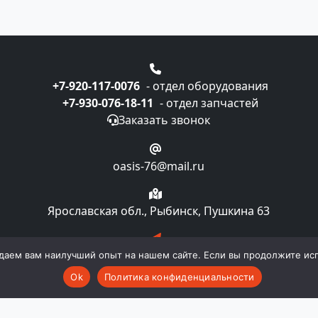
+7-920-117-0076
- отдел оборудования
+7-930-076-18-11
- отдел запчастей
Заказать звонок
oasis-76@mail.ru
Ярославская обл., Рыбинск, Пушкина 63
Подписка на рассылку
даем вам наилучший опыт на нашем сайте. Если вы продолжите испо
Ok
Политика конфиденциальности
компании "Oasislaundry". Все права и материалы, нахо