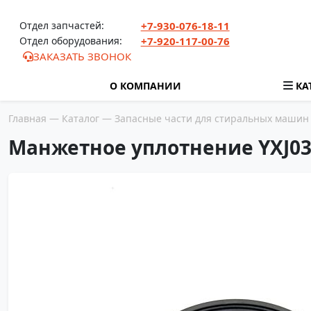
Перейти к содержимому
Отдел запчастей:
+7-930-076-18-11
Отдел оборудования:
+7-920-117-00-76
ЗАКАЗАТЬ ЗВОНОК
О КОМПАНИИ
КА
Главная
—
Каталог
—
Запасные части для стиральных машин
Манжетное уплотнение YXJ03