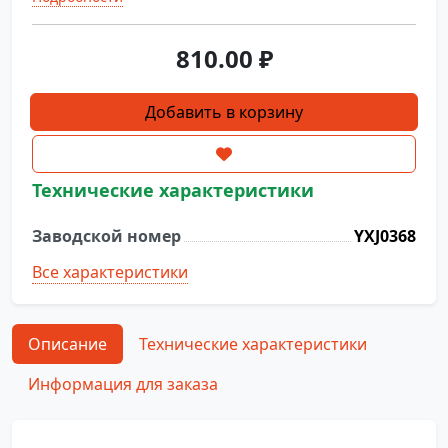
810.00
₽
Количество
Добавить в корзину
товара
Переливной
патрубок
Технические характеристики
YXJ0368
Заводской номер
YXJ0368
Все характеристики
Описание
Технические характеристики
Информация для заказа