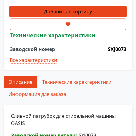
Количество
Добавить в корзину
товара
Сливной
патрубок
Технические характеристики
SXJ0073
Заводской номер
SXJ0073
Все характеристики
Описание
Технические характеристики
Информация для заказа
Сливной патрубок для стиральной машины
OASIS
Заводской номер детали:
SXJ0073