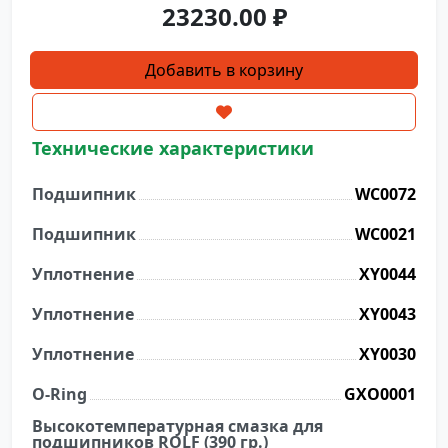
23230.00
₽
Количество
Добавить в корзину
товара
Ремкомплект
подшипникового
Технические характеристики
узла
для
Подшипник
WC0072
SXTP-
250F
Подшипник
WC0021
Уплотнение
XY0044
Уплотнение
XY0043
Уплотнение
XY0030
O-Ring
GXO0001
Высокотемпературная смазка для
подшипников ROLF (390 гр.)