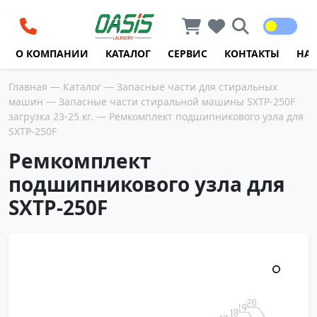
Перейти к содержимому
О КОМПАНИИ
КАТАЛОГ
СЕРВИС
КОНТАКТЫ
НА
Главная
—
Каталог
—
Запасные части для стиральных
машин
—
Запасные части стиральной машины SXTP-250F
загрузка 23-25 кг.
— Ремкомплект подшипникового узла для
SXTP-250F
Ремкомплект
подшипникового узла для
SXTP-250F