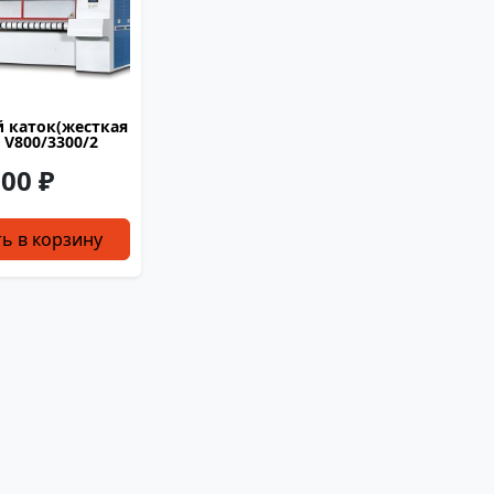
16
 каток(жесткая
 V800/3300/2
800
.00
₽
4628
3580
ь в корзину
1895