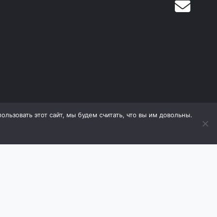
льзовать этот сайт, мы будем считать, что вы им довольны.
дящиеся на сайте, охраняются в соответствии с
е материалов (в том числе фотографий) с сайта
оизводитель оставляет за собой право в любой
 ухудшающие его свойств. Продавец оставляет за
ь товаров.