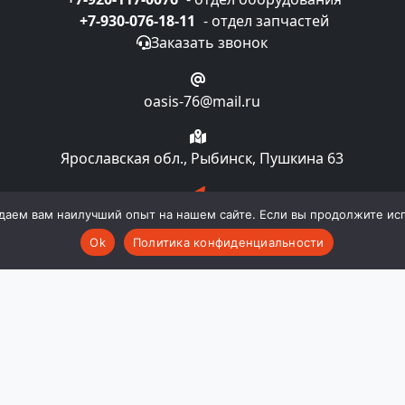
+7-930-076-18-11
- отдел запчастей
Заказать звонок
oasis-76@mail.ru
Ярославская обл., Рыбинск, Пушкина 63
Подписка на рассылку
даем вам наилучший опыт на нашем сайте. Если вы продолжите испо
Ok
Политика конфиденциальности
компании "Oasislaundry". Все права и материалы, нахо
 авторском праве и смежных правах. Любое использовани
ии "Oasislaundry". Публичной офертой не является. Пр
комплектацию и технические характеристики изделия не
во в любой момент и без уведомления менять стоимост