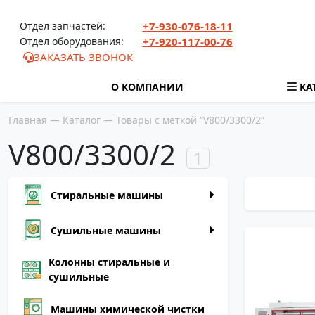
Перейти к содержимому
Отдел запчастей:
+7-930-076-18-11
Отдел оборудования:
+7-920-117-00-76
ЗАКАЗАТЬ ЗВОНОК
О КОМПАНИИ
КА
Главная
—
Каталог
— Товары с меткой “V800/3300/2”
V800/3300/2
1
Стиральные машины
Сушильные машины
Колонны стиральные и
сушильные
2
Машины химической чистки